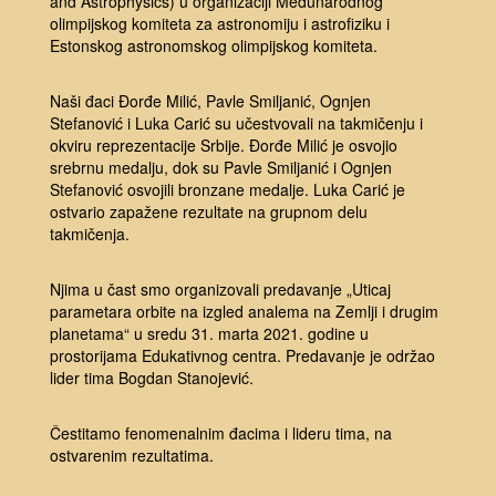
and Astrophysics) u organizaciji Međunarodnog
olimpijskog komiteta za astronomiju i astrofiziku i
Estonskog astronomskog olimpijskog komiteta.
Naši đaci Đorđe Milić, Pavle Smiljanić, Ognjen
Stefanović i Luka Carić su učestvovali na takmičenju i
okviru reprezentacije Srbije. Đorđe Milić je osvojio
srebrnu medalju, dok su Pavle Smiljanić i Ognjen
Stefanović osvojili bronzane medalje. Luka Carić je
ostvario zapažene rezultate na grupnom delu
takmičenja.
Njima u čast smo organizovali predavanje „Uticaj
parametara orbite na izgled analema na Zemlji i drugim
planetama“ u sredu 31. marta 2021. godine u
prostorijama Edukativnog centra. Predavanje je održao
lider tima Bogdan Stanojević.
Čestitamo fenomenalnim đacima i lideru tima, na
ostvarenim rezultatima.